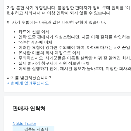
ACCESSORIES
가장 흔한 사기 유형입니다. 불공정한 판매자가 장비 구매 권리를 "예
• 2 Toolbox sets,
편취하고 사라져서 더 이상 연락이 되지 않을 수 있습니다.
• Wheel chock,
• Front and rear rotating lamp,
이 사기 수법에는 다음과 같은 다양한 유형이 있습니다.
• Galvanized tie-down rings,
• Galvanized spare wheel bracket,
카드에 선금 이체
• 2 galvanized fire cabinet brackets.
연락 도중 판매자가 의심스럽다면, 자금 이체 절차를 확인하는
"신탁" 계좌에 이체
이러한 요청이 있다면 주의해야 하며, 아마도 대개는 사기꾼일
1. TECHNICAL SPECIFICATIONS
유사한 이름의 회사 계정으로 이체
주의하십시오. 사기꾼들은 이름을 살짝만 바꿔 잘 알려진 회사
Our trailers are manufactured with high-strength steel, a robu
실제 회사의 청구서에 신원 정보만 대체
Body and Chassis Design
이체를 실행하기 전에, 제시된 정보가 올바르며, 지정한 회사
• A high-strength steel chassis that boosts durability against he
• Monoblock or modular chassis options to meet operational n
사기를 발견하셨습니까?
• Reinforced floor plates and crossbeams for long service life,
저희에게 알려주십시오
• Hydraulic or manual ramp systems for easy loading/unloading
Load Capacity
• Various configurations from 3 axles to 10 axles,
• Load-carrying capacity from 30 tons to 120 tons, special desig
판매자 연락처
• Expandable platform options for large-volume loads.
Axle and Suspension Systems
Nükte Trailer
• Special low chassis design minimizing loading height for stabl
• Air or hydraulic suspension options enhancing comfort,
검증된 제조사