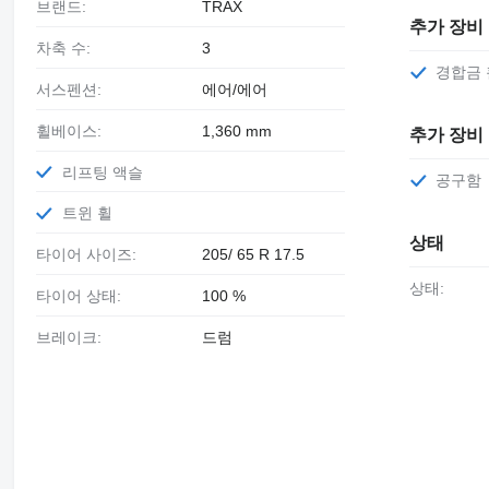
브랜드:
TRAX
추가 장비
차축 수:
3
경합금
서스펜션:
에어/에어
휠베이스:
1,360 mm
추가 장비
리프팅 액슬
공구함
트윈 휠
상태
타이어 사이즈:
205/ 65 R 17.5
상태:
타이어 상태:
100 %
브레이크:
드럼