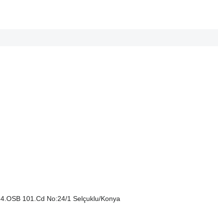
tight corners and challenging terrains.
king distance and safety,
loads,
 4.OSB 101.Cd No:24/1 Selçuklu/Konya