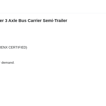
xle Bus Carrier Semi-Trailer
TRENX CERTIFIED)
r demand.
r demand.