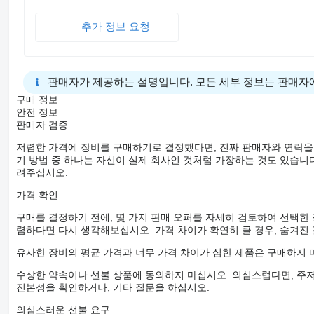
• May vary for 4x2-6x2 or 6x4 tractor units.
추가 정보 요청
AXLE AND TIRE FEATURES
• Tires suitable for 17.5 - 19.5 or 22.5-inch rims.
• Axles: Drums with 12 - 18 ton capacity.
• Lifting System: Automatic load-sensitive front axle lift available
• Steerable Axle Options: A steer axle can be added upon cust
판매자가 제공하는 설명입니다. 모든 세부 정보는 판매자
SUSPENSION FEATURES
구매 정보
• Mechanical or air suspension, depending on customer prefer
안전 정보
판매자 검증
BRAKE SYSTEM
• Brake system approved by ECE-R13 regulations.
저렴한 가격에 장비를 구매하기로 결정했다면, 진짜 판매자와 연락을
기 방법 중 하나는 자신이 실제 회사인 것처럼 가장하는 것도 있습니다
ELECTRICAL SYSTEM
려주십시오.
• 2x7 Pin socket according to ISO standards.
• 15 Pin ADR-compliant socket according to ISO standards.
가격 확인
• 7-function tail lamps (horn type).
• 2 white LED outline marker lights.
구매를 결정하기 전에, 몇 가지 판매 오퍼를 자세히 검토하여 선택한
• Amber side marker lamps along the platform.
렴하다면 다시 생각해보십시오. 가격 차이가 확연히 클 경우, 숨겨진
• Additional lighting for road and work conditions.
유사한 장비의 평균 가격과 너무 가격 차이가 심한 제품은 구매하지 
PAINTING APPLICATIONS
• Shot blasting at SA2.5 level per ISO standards prior to paintin
수상한 약속이나 선불 상품에 동의하지 마십시오. 의심스럽다면, 주저
• Chemical cleaning after shot blasting.
• Zinc-rich or metallization application upon request.
진본성을 확인하거나, 기타 질문을 하십시오.
• Painted in a baking booth with epoxy primer and acrylic paint.
의심스러운 선불 요구