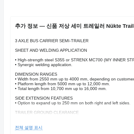
추가 정보 — 신품 저상 세미 트레일러 Nükte Trailer 3 A
3 AXLE BUS CARRIER SEMI-TRAILER
SHEET AND WELDING APPLICATION
• High-strength steel S355 or STRENX MC700 (MY INNER S
• Synergic welding application.
DIMENSION RANGES
• Width from 2550 mm up to 4000 mm, depending on custome
• Platform length from 5000 mm up to 12,000 mm.
• Total length from 10,700 mm up to 16,000 mm.
SIDE EXTENSION FEATURES
• Option to expand up to 250 mm on both right and left sides.
TRAILER GROUND CLEARANCE
• Height from 775 mm up to 1100 mm, depending on custome
KING-PIN
전체 설명 표시
• 2’’ or 3.5’’ King-Pin approved by ECE-R55 regulations.