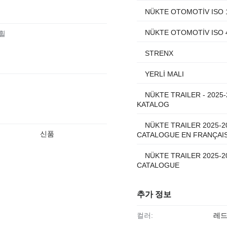
NÜKTE OTOMOTİV ISO 
NÜKTE OTOMOTİV ISO 
 휠
STRENX
YERLİ MALI
NÜKTE TRAILER - 2025
KATALOG
NÜKTE TRAILER 2025-2
신품
CATALOGUE EN FRANÇAI
NÜKTE TRAILER 2025-2
CATALOGUE
추가 정보
컬러:
레