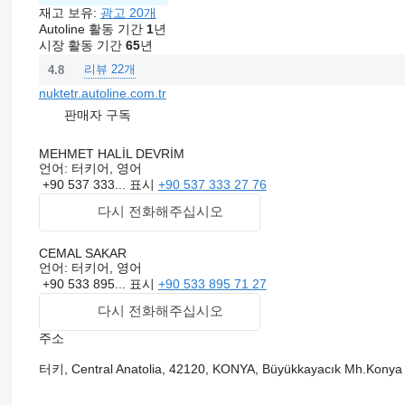
• Steerable axle systems providing maximum maneuverability in 
재고 보유:
광고 20개
Autoline 활동 기간
1
년
Brake and Safety Systems
시장 활동 기간
65
년
• WABCO or Knorr-Bremse EBS brake system ensuring short bra
• ABS and automatic brake balancing for stability under heavy 
리뷰 22개
4.8
• Reinforced tie-down points for secure load fastening.
nuktetr.autoline.com.tr
Tires and Rims
판매자 구독
• Tire sizes 205/ 65 R 17.5
• Steel or aluminum rims offering lightweight and durability.
MEHMET HALİL DEVRİM
언어:
터키어, 영어
+90 537 333...
표시
+90 537 333 27 76
다시 전화해주십시오
CEMAL SAKAR
언어:
터키어, 영어
+90 533 895...
표시
+90 533 895 71 27
다시 전화해주십시오
주소
터키, Central Anatolia, 42120, KONYA, Büyükkayacık Mh.Konya