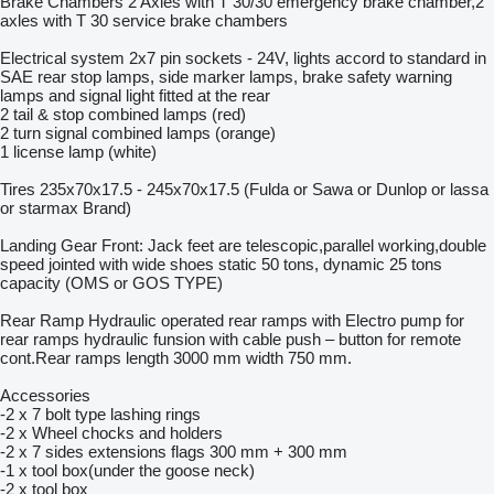
Brake Chambers 2 Axles with T 30/30 emergency brake chamber,2
axles with T 30 service brake chambers
Electrical system 2x7 pin sockets - 24V, lights accord to standard in
SAE rear stop lamps, side marker lamps, brake safety warning
lamps and signal light fitted at the rear
2 tail & stop combined lamps (red)
2 turn signal combined lamps (orange)
1 license lamp (white)
Tires 235x70x17.5 - 245x70x17.5 (Fulda or Sawa or Dunlop or lassa
or starmax Brand)
Landing Gear Front: Jack feet are telescopic,parallel working,double
speed jointed with wide shoes static 50 tons, dynamic 25 tons
capacity (OMS or GOS TYPE)
Rear Ramp Hydraulic operated rear ramps with Electro pump for
rear ramps hydraulic funsion with cable push – button for remote
cont.Rear ramps length 3000 mm width 750 mm.
Accessories
-2 x 7 bolt type lashing rings
-2 x Wheel chocks and holders
-2 x 7 sides extensions flags 300 mm + 300 mm
-1 x tool box(under the goose neck)
-2 x tool box