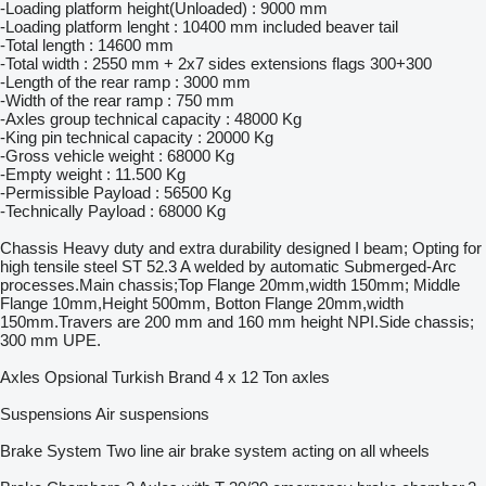
-Loading platform height(Unloaded) : 9000 mm
-Loading platform lenght : 10400 mm included beaver tail
-Total length : 14600 mm
-Total width : 2550 mm + 2x7 sides extensions flags 300+300
-Length of the rear ramp : 3000 mm
-Width of the rear ramp : 750 mm
-Axles group technical capacity : 48000 Kg
-King pin technical capacity : 20000 Kg
-Gross vehicle weight : 68000 Kg
-Empty weight : 11.500 Kg
-Permissible Payload : 56500 Kg
-Technically Payload : 68000 Kg
Chassis Heavy duty and extra durability designed I beam; Opting for
high tensile steel ST 52.3 A welded by automatic Submerged-Arc
processes.Main chassis;Top Flange 20mm,width 150mm; Middle
Flange 10mm,Height 500mm, Botton Flange 20mm,width
150mm.Travers are 200 mm and 160 mm height NPI.Side chassis;
300 mm UPE.
Axles Opsional Turkish Brand 4 x 12 Ton axles
Suspensions Air suspensions
Brake System Two line air brake system acting on all wheels