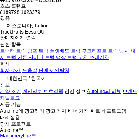
₩15,920
€9.68
≈ US$11.18
호스 클램프
8189798 1623379
경유
에스토니아, Tallinn
TruckParts Eesti OÜ
판매자에게 연락
관련 항목
트랙터 트럭
덤프 트럭
플랫베드 트럭
후크리프트 트럭
탑차
섀
시 트럭
커튼 사이더 트럭
냉장 트럭
코치
쓰레기차
회사
회사 소개
도움말
판매자 연락처
대한민국 / 한국어
정보
계약 조건
개인정보 보호정책
안전 정보
Autoline의 리뷰
브랜드
카탈로그
제공 기능
Autoline에 광고하기
광고 게재
배너 게재
파트너 프로그램
대리점용
당사 프로젝트
Autoline™
Machineryline™