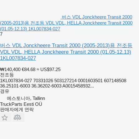
버스 VDL Jonckheere Transit 2000
(2005-2013)용 전조등 VDL VDL, HELLA Jonckheere Transit 2000
(01.05-12.13) 1KL007834-027
7
버스 VDL Jonckheere Transit 2000 (2005-2013)용 전조등
VDL VDL, HELLA Jonckheere Transit 2000 (01.05-12.13)
1KL007834-027
₩140,400
€84.68
≈ US$97.25
전조등
1KL007834-027 70331026 503127214 0001603501 607148508
36.25101-6003 36.36202-6003 A0015458932...
경유
에스토니아, Tallinn
TruckParts Eesti OÜ
판매자에게 연락