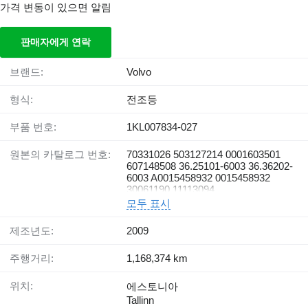
가격 변동이 있으면 알림
판매자에게 연락
브랜드:
Volvo
형식:
전조등
부품 번호:
1KL007834-027
원본의 카탈로그 번호:
70331026 503127214 0001603501
607148508 36.25101-6003 36.36202-
6003 A0015458932 0015458932
30061190 11113094
모두 표시
제조년도:
2009
주행거리:
1,168,374 km
위치:
에스토니아
Tallinn