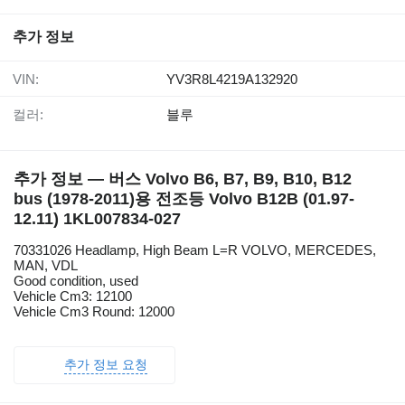
추가 정보
VIN:
YV3R8L4219A132920
컬러:
블루
추가 정보 — 버스 Volvo B6, B7, B9, B10, B12
bus (1978-2011)용 전조등 Volvo B12B (01.97-
12.11) 1KL007834-027
70331026 Headlamp, High Beam L=R VOLVO, MERCEDES,
MAN, VDL
Good condition, used
Vehicle Cm3: 12100
Vehicle Cm3 Round: 12000
추가 정보 요청