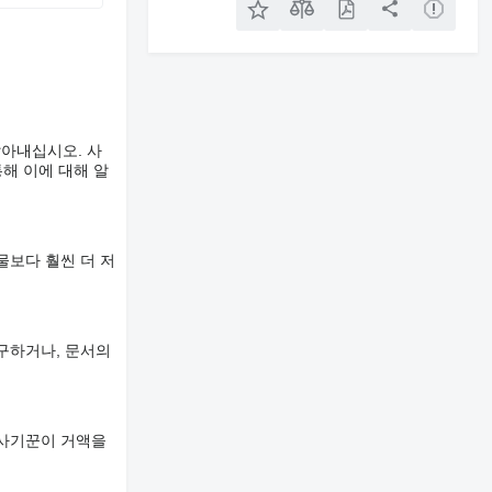
알아내십시오. 사
해 이에 대해 알
물보다 훨씬 더 저
구하거나, 문서의
 사기꾼이 거액을