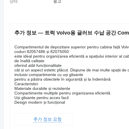
상태:
중고
추가 정보 — 트럭 Volvo용 글러브 수납 공간 Compartime
Compartimentul de depozitare superior pentru cabina față Vol
coduri 82057486 și 82075050
este ideal pentru organizarea eficientă a spațiului interior al 
de înaltă calitate
oferind atât funcționalitate
cât și un aspect estetic plăcut. Dispune de mai multe spații de 
inclusiv compartimente cu uși glisante
pentru a păstra obiectele în siguranță și la îndemână
Caracteristici
Materiale durabile și rezistente
Compartimente multiple pentru organizarea eficientă
Uși glisante pentru acces facil
Design modern și funcțional
추가 정보 요청