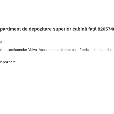
nt de depozitare superior cabină față 820574
vo
cabinei camioanelor Volvo. Acest compartiment este fabricat din materiale 
depozitare