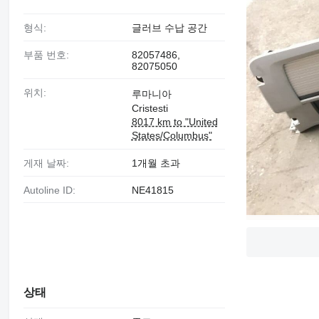
형식:
글러브 수납 공간
부품 번호:
82057486,
82075050
위치:
루마니아
Cristesti
8017 km to "United
States/Columbus"
게재 날짜:
1개월 초과
Autoline ID:
NE41815
상태