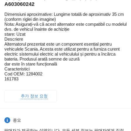
A603060242
Dimensiuni aproximative: Lungime totală de aproximativ 35 cm
(conform riglei din imagine)
Nota: Asigurați-vă că acest alternator este compatibil cu modelul
dvs. de vehicul înainte de achiziție
stare: Uzat
Descriere
Alternatorul prezentat este un component esențial pentru
vehiculele Scania. Acesta este utilizat pentru a furniza curent
electric sistemului electric al vehiculului și pentru a încărca
bateria. Produsul arată semne de uzură
dar este în stare funcțională
Caracteristici
Cod OEM: 1284002
161783
추가 정보 요청
중요
판매자가 제공하는 설명입니다. 모든 세부 정보는 판매자에게 직접