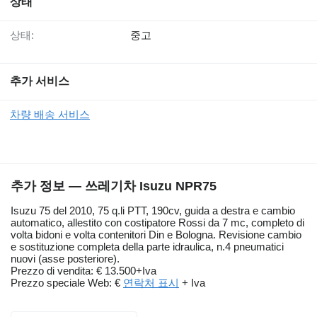
상태
상태:
중고
추가 서비스
차량 배송 서비스
추가 정보 — 쓰레기차 Isuzu NPR75
Isuzu 75 del 2010, 75 q.li PTT, 190cv, guida a destra e cambio
automatico, allestito con costipatore Rossi da 7 mc, completo di
volta bidoni e volta contenitori Din e Bologna. Revisione cambio
e sostituzione completa della parte idraulica, n.4 pneumatici
nuovi (asse posteriore).
Prezzo di vendita: € 13.500+Iva
Prezzo speciale Web: €
연락처 표시
+ Iva