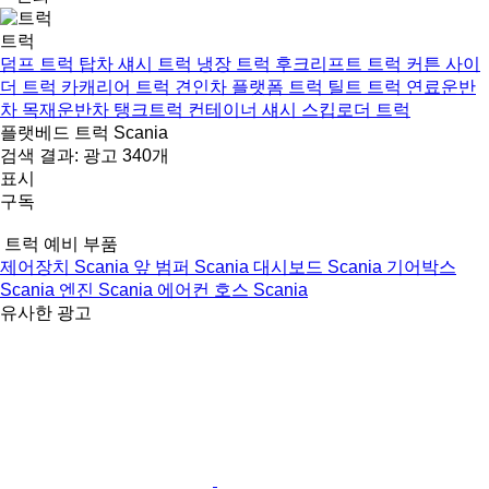
트럭
덤프 트럭
탑차
섀시 트럭
냉장 트럭
후크리프트 트럭
커튼 사이
더 트럭
카캐리어 트럭
견인차
플랫폼 트럭
틸트 트럭
연료운반
차
목재운반차
탱크트럭
컨테이너 섀시
스킵로더 트럭
플랫베드 트럭 Scania
검색 결과:
광고 340개
표시
구독
트럭 예비 부품
제어장치 Scania
앞 범퍼 Scania
대시보드 Scania
기어박스
Scania
엔진 Scania
에어컨 호스 Scania
유사한 광고