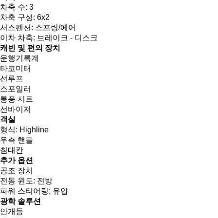
차축 수:
3
차축 구성:
6x2
서스펜션:
스프링/에어
이차 차축:
브레이크 - 디스크
캐빈 및 편의 장치
운행기록계
타코미터
선루프
스포일러
통풍 시트
선바이저
객실
형식:
Highline
우측 핸들
침대칸
추가 옵션
공조 장치
전동 윈도:
전방
파워 스티어링:
유압
광학 솔루션
안개등