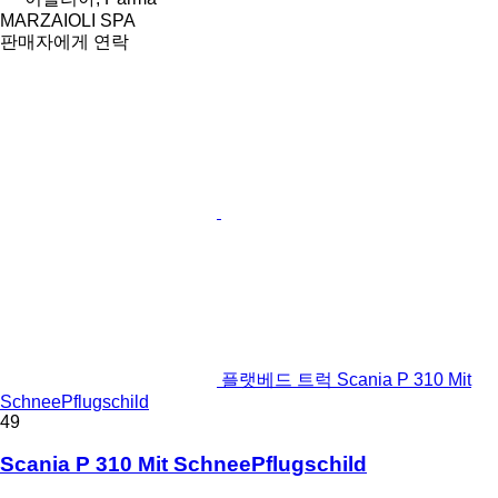
MARZAIOLI SPA
판매자에게 연락
플랫베드 트럭 Scania P 310 Mit
SchneePflugschild
49
Scania P 310 Mit SchneePflugschild