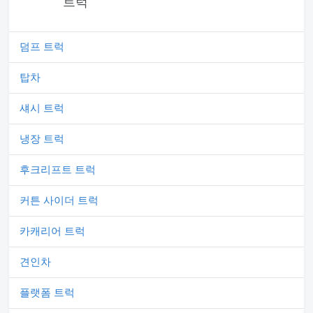
트럭
덤프 트럭
탑차
섀시 트럭
냉장 트럭
후크리프트 트럭
커튼 사이더 트럭
카캐리어 트럭
견인차
플랫폼 트럭