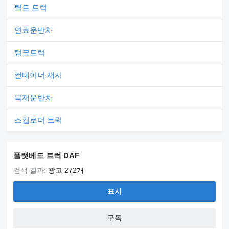
틸트 트럭
연료운반차
탱크트럭
컨테이너 섀시
목재운반차
스킵로더 트럭
플랫베드 트럭 DAF
검색 결과:
광고 272개
표시
구독