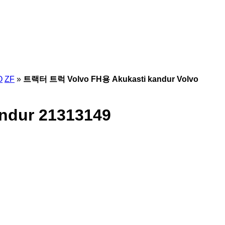
O
ZF
»
트랙터 트럭 Volvo FH용 Akukasti kandur Volvo
ndur 21313149