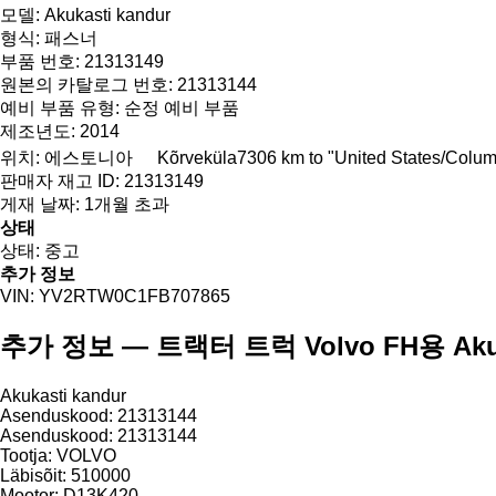
모델:
Akukasti kandur
형식:
패스너
부품 번호:
21313149
원본의 카탈로그 번호:
21313144
예비 부품 유형:
순정 예비 부품
제조년도:
2014
위치:
에스토니아
Kõrveküla
7306 km to "United States/Colu
판매자 재고 ID:
21313149
게재 날짜:
1개월 초과
상태
상태:
중고
추가 정보
VIN:
YV2RTW0C1FB707865
추가 정보 — 트랙터 트럭 Volvo FH용 Akukast
Akukasti kandur
Asenduskood: 21313144
Asenduskood: 21313144
Tootja: VOLVO
Läbisõit: 510000
Mootor: D13K420