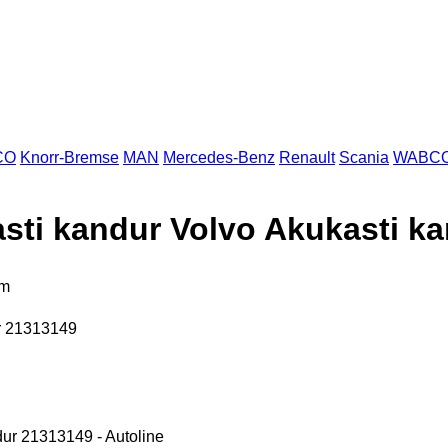
CO
Knorr-Bremse
MAN
Mercedes-Benz
Renault
Scania
WABC
 kandur Volvo Akukasti ka
am
r 21313149