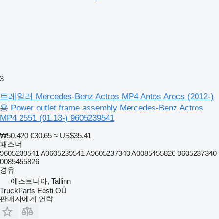
3
트레일러 Mercedes-Benz Actros MP4 Antos Arocs (2012-)
용 Power outlet frame assembly Mercedes-Benz Actros
MP4 2551 (01.13-) 9605239541
₩50,420
€30.65
≈ US$35.41
패스너
9605239541 A9605239541 A9605237340 A0085455826 9605237340
0085455826
경유
에스토니아, Tallinn
TruckParts Eesti OÜ
판매자에게 연락