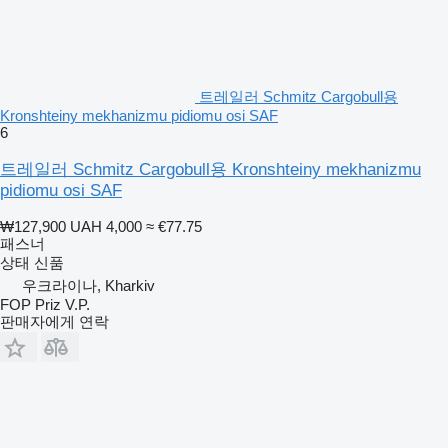
트레일러 Schmitz Cargobull용
Kronshteiny mekhanizmu pidiomu osi SAF
6
트레일러 Schmitz Cargobull용 Kronshteiny mekhanizmu
pidiomu osi SAF
₩127,900
UAH 4,000
≈ €77.75
패스너
상태
신품
우크라이나, Kharkiv
FOP Priz V.P.
판매자에게 연락