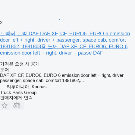
2
트랙터 트럭 DAF DAF XF, CF, EURO6, EURO 6 emission
door left + right, driver + passenger, space cab, comfort
1881862, 1881863용 도어 DAF XF, CF, EURO6, EURO 6
emission door left + right, driver + passe DAF
가격은 요청 시 공개
도어
DAF XF, CF, EURO6, EURO 6 emission door left + right, driver
passenger, space cab, comfort 1881862,...
리투아니아, Kaunas
Truck Parts Group
판매자에게 연락