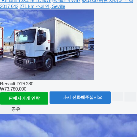
Renault T380.26 LONA ejes 6x2*4
₩67,980,000
커튼 사이더 트럭
2017
642,271 km
스페인, Seville
Renault D19.280
₩73,780,000
다시 전화해주십시오
판매자에게 연락
공유