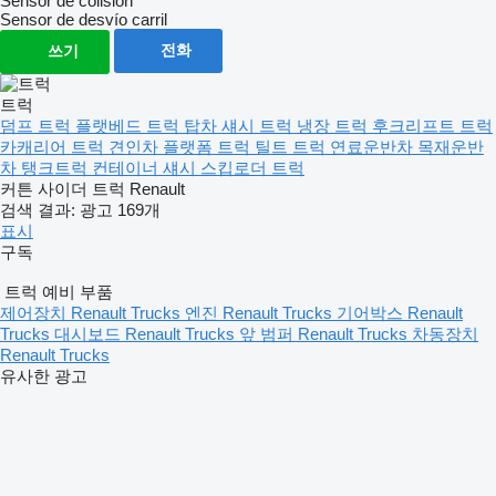
Sensor de colisión
Sensor de desvío carril
전화
쓰기
트럭
덤프 트럭
플랫베드 트럭
탑차
섀시 트럭
냉장 트럭
후크리프트 트럭
카캐리어 트럭
견인차
플랫폼 트럭
틸트 트럭
연료운반차
목재운반
차
탱크트럭
컨테이너 섀시
스킵로더 트럭
커튼 사이더 트럭 Renault
검색 결과:
광고 169개
표시
구독
트럭 예비 부품
제어장치 Renault Trucks
엔진 Renault Trucks
기어박스 Renault
Trucks
대시보드 Renault Trucks
앞 범퍼 Renault Trucks
차동장치
Renault Trucks
유사한 광고