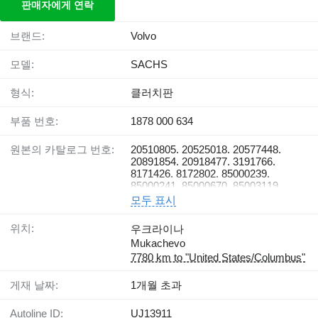
판매자에게 연락
브랜드:
Volvo
모델:
SACHS
형식:
클러치판
부품 번호:
1878 000 634
원본의 카탈로그 번호:
20510805. 20525018. 20577448.
20891854. 20918477. 3191766.
8171426. 8172802. 85000239.
85000241. 85000670. 85003119
모두 표시
위치:
우크라이나
Mukachevo
7780 km to "United States/Columbus"
게재 날짜:
1개월 초과
Autoline ID:
UJ13911