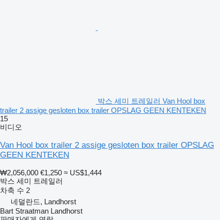
박스 세미 트레일러 Van Hool box
trailer 2 assige gesloten box trailer OPSLAG GEEN KENTEKEN
15
비디오
Van Hool box trailer 2 assige gesloten box trailer OPSLAG
GEEN KENTEKEN
₩2,056,000
€1,250
≈ US$1,444
박스 세미 트레일러
차축 수
2
네덜란드, Landhorst
Bart Straatman Landhorst
판매자에게 연락