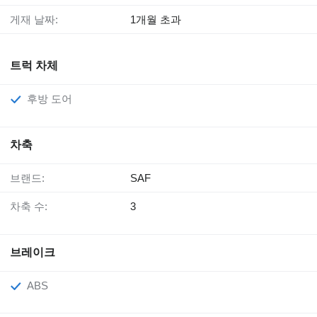
게재 날짜:
1개월 초과
트럭 차체
후방 도어
차축
브랜드:
SAF
차축 수:
3
브레이크
ABS