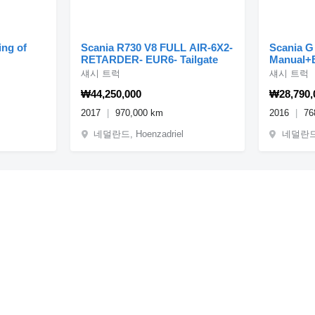
ing of
Scania R730 V8 FULL AIR-6X2-
Scania G
RETARDER- EUR6- Tailgate
Manual+
섀시 트럭
섀시 트럭
₩44,250,000
₩28,790,
2017
970,000 km
2016
76
네덜란드, Hoenzadriel
네덜란드,