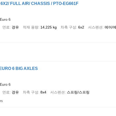
 6X2/ FULL AIR/ CHASSIS / PTO-EG661F
Euro 6
연료
경유
적재 용량
14,225 kg
차축 구성
6x2
서스펜션
에어/
 EURO 6 BIG AXLES
Euro 6
연료
경유
차축 구성
8x4
서스펜션
스프링/스프링
rs