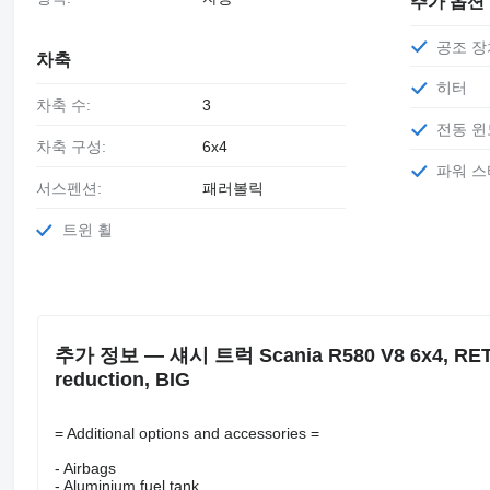
추가 옵션
공조 
차축
히터
차축 수:
3
전동 윈
차축 구성:
6x4
파워 
서스펜션:
패러볼릭
트윈 휠
추가 정보 — 섀시 트럭 Scania R580 V8 6x4, RET
reduction, BIG
= Additional options and accessories =
- Airbags
- Aluminium fuel tank