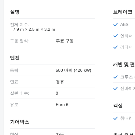
설명
브레이크
전체 치수:
ABS
7.9 m × 2.5 m × 3.2 m
인타더
구동 형식:
후륜 구동
리타더
엔진
캐빈 및 
동력:
580 마력 (426 kW)
크루즈
연료:
경유
선바이
실린더 수:
8
유로:
Euro 6
객실
침대칸
기어박스
형식:
자동