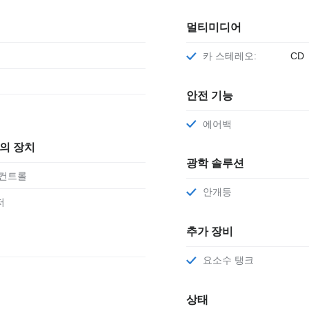
멀티미디어
카 스테레오:
CD
안전 기능
에어백
편의 장치
광학 솔루션
 컨트롤
안개등
저
추가 장비
요소수 탱크
상태