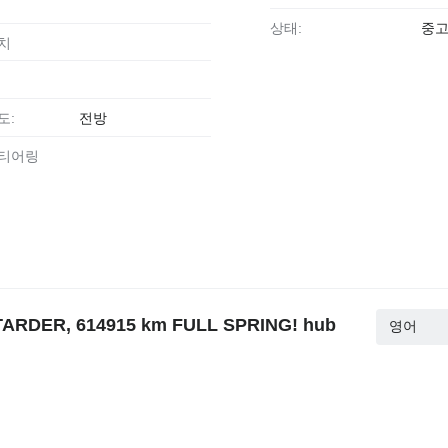
상태:
중
장치
도:
전방
스티어링
ARDER, 614915 km FULL SPRING! hub
영어