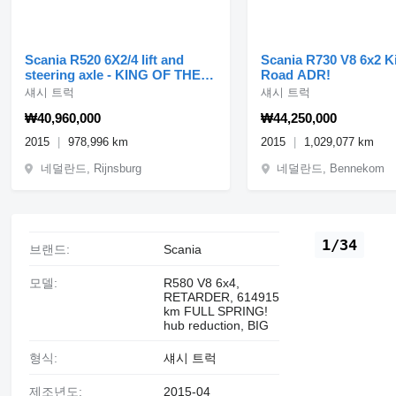
Scania R520 6X2/4 lift and
Scania R730 V8 6x2 K
steering axle - KING OF THE
Road ADR!
ROAD - WB 5100
섀시 트럭
섀시 트럭
₩40,960,000
₩44,250,000
2015
978,996 km
2015
1,029,077 km
네덜란드, Rijnsburg
네덜란드, Bennekom
1/34
브랜드:
Scania
모델:
R580 V8 6x4,
RETARDER, 614915
km FULL SPRING!
hub reduction, BIG
형식:
섀시 트럭
제조년도:
2015-04