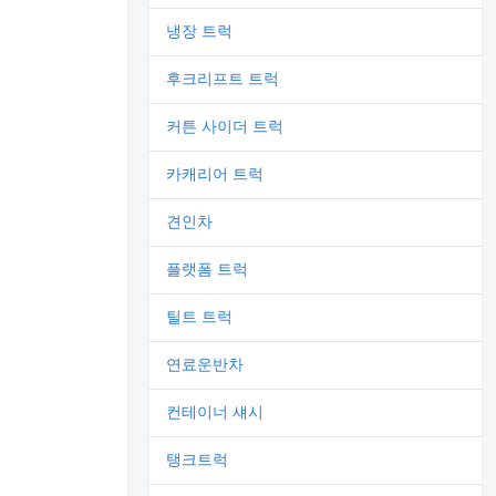
냉장 트럭
후크리프트 트럭
커튼 사이더 트럭
카캐리어 트럭
견인차
플랫폼 트럭
틸트 트럭
연료운반차
컨테이너 섀시
탱크트럭