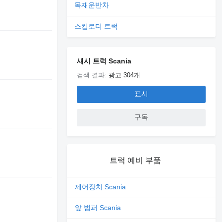
목재운반차
스킵로더 트럭
섀시 트럭 Scania
검색 결과:
광고 304개
표시
구독
트럭 예비 부품
제어장치 Scania
앞 범퍼 Scania