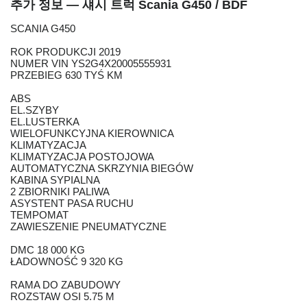
추가 정보 — 섀시 트럭 Scania G450 / BDF
SCANIA G450
ROK PRODUKCJI 2019
NUMER VIN YS2G4X20005555931
PRZEBIEG 630 TYŚ KM
ABS
EL.SZYBY
EL.LUSTERKA
WIELOFUNKCYJNA KIEROWNICA
KLIMATYZACJA
KLIMATYZACJA POSTOJOWA
AUTOMATYCZNA SKRZYNIA BIEGÓW
KABINA SYPIALNA
2 ZBIORNIKI PALIWA
ASYSTENT PASA RUCHU
TEMPOMAT
ZAWIESZENIE PNEUMATYCZNE
DMC 18 000 KG
ŁADOWNOŚĆ 9 320 KG
RAMA DO ZABUDOWY
ROZSTAW OSI 5.75 M