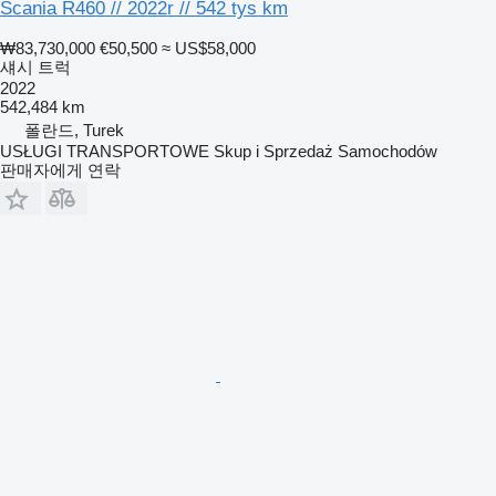
Scania R460 // 2022r // 542 tys km
₩83,730,000
€50,500
≈ US$58,000
섀시 트럭
2022
542,484 km
폴란드, Turek
USŁUGI TRANSPORTOWE Skup i Sprzedaż Samochodów
판매자에게 연락