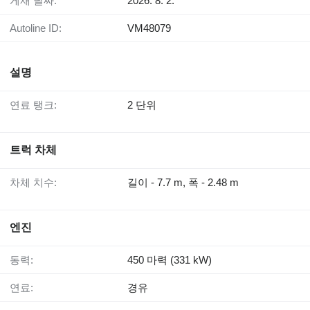
게재 날짜:
2026. 8. 2.
Autoline ID:
VM48079
설명
연료 탱크:
2 단위
트럭 차체
차체 치수:
길이 - 7.7 m, 폭 - 2.48 m
엔진
동력:
450 마력 (331 kW)
연료:
경유