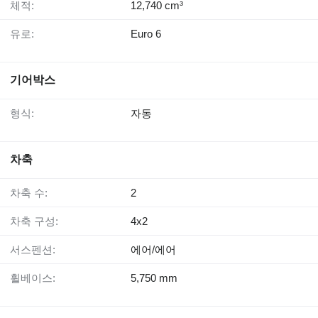
체적:
12,740 cm³
유로:
Euro 6
기어박스
형식:
자동
차축
차축 수:
2
차축 구성:
4x2
서스펜션:
에어/에어
휠베이스:
5,750 mm