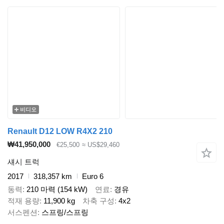
비디오
Renault D12 LOW R4X2 210
₩41,950,000
€25,500
≈ US$29,460
섀시 트럭
2017
318,357 km
Euro 6
동력
210 마력 (154 kW)
연료
경유
적재 용량
11,900 kg
차축 구성
4x2
서스펜션
스프링/스프링