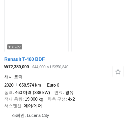
비디오
Renault T-460 BDF
₩72,380,000
€44,000
≈ US$50,840
섀시 트럭
2020
658,574 km
Euro 6
동력
460 마력 (338 kW)
연료
경유
적재 용량
19,000 kg
차축 구성
4x2
서스펜션
에어/에어
스페인, Lucena City