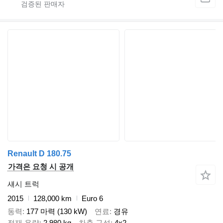
Renault D 180.75
가격은 요청 시 공개
섀시 트럭
2015
128,000 km
Euro 6
동력
177 마력 (130 kW)
연료
경유
적재 용량
2,980 kg
차축 구성
4x2