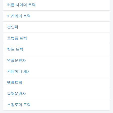
커튼 사이더 트럭
카캐리어 트럭
견인차
플랫폼 트럭
틸트 트럭
연료운반차
컨테이너 섀시
탱크트럭
목재운반차
스킵로더 트럭