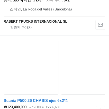
동력
380 마력 (279 kW)
차축 구성
6x2
스페인, La Roca del Vallès (Barcelona)
RABERT TRUCKS INTERNACIONAL SL
Scania P500.26 CHASIS ejes 6x2*4
₩123,400,000
€75,000
≈ US$86,660