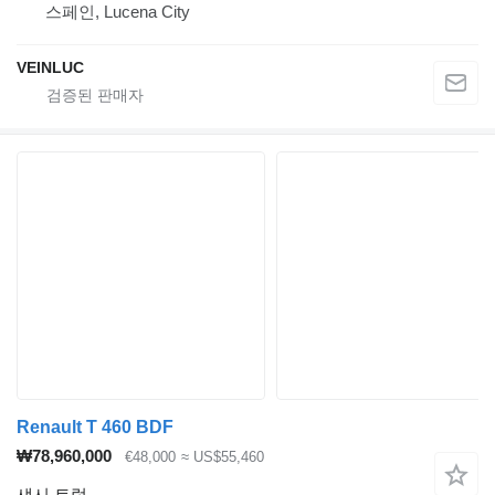
스페인, Lucena City
VEINLUC
Renault T 460 BDF
₩78,960,000
€48,000
≈ US$55,460
섀시 트럭