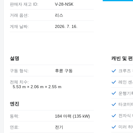
판매자 재고 ID:
V-28-NSK
거래 옵션:
리스
게재 날짜:
2026. 7. 16.
설명
캐빈 및 
구동 형식:
후륜 구동
크루즈
전체 치수:
레인 
5.53 m × 2.06 m × 2.55 m
운행기
엔진
타코미
전자식
동력:
184 마력 (135 kW)
미러 
연료:
전기