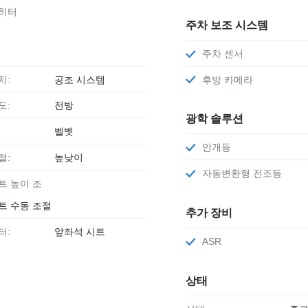
 히터
주차 보조 시스템
주차 센서
치:
공조 시스템
후방 카메라
도:
전방
광학 솔루션
벨벳
안개등
절:
높낮이
자동변환형 전조등
트 수동 조절
추가 장비
터:
앞좌석 시트
ASR
상태