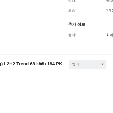
상태:
중
보증::
1개
추가 정보
컬러:
화
) L2H2 Trend 68 kWh 184 PK
영어