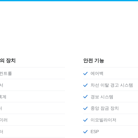
편의 장치
안전 기능
 컨트롤
에어백
센서
차선 이탈 경고 시스템
록계
경보 시스템
터
중앙 잠금 장치
 미러
이모빌라이저
히터
ESP