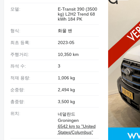
모델:
E-Transit 390 (3500
kg) L2H2 Trend 68
kWh 184 PK
형식:
화물 밴
최초 등록:
2023-05
주행거리:
10,350 km
좌석 수:
3
적재 용량:
1,006 kg
순중량:
2,494 kg
총중량:
3,500 kg
위치:
네덜란드
Groningen
6542 km to "United
States/Columbus"