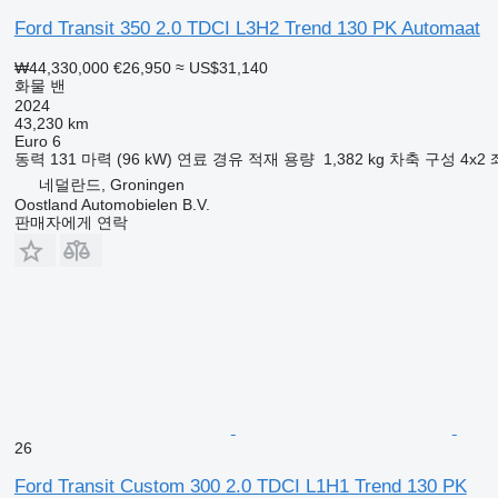
Battery condition: 98%
Ford Transit 350 2.0 TDCI L3H2 Trend 130 PK Automaat
Charging connector: Type 2
Suitable for fast charging: yes
₩44,330,000
€26,950
≈ US$31,140
Charging connector fast charger: Combined Charging System
화물 밴
Interior
2024
Interior colour: black
43,230 km
Euro 6
Environment
동력
131 마력 (96 kW)
연료
경유
적재 용량
1,382 kg
차축 구성
4x2
CO2 emission: 0 g/km
네덜란드, Groningen
Oostland Automobielen B.V.
Maintenance, history and condition
판매자에게 연락
APK (MOT): tested until 05/2027
Number of keys: 3 (2 hand transmitters)
Financial information
VAT/margin: VAT qualifying
Product safety
Manufacturer: Oostland Automobielen Wasaweg 22 9723JD G
info@oostlandautomobielen.nl
26
Ford Transit Custom 300 2.0 TDCI L1H1 Trend 130 PK