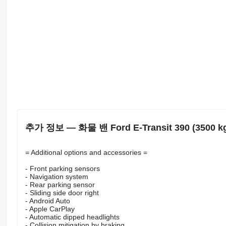
추가 정보 — 화물 밴 Ford E-Transit 390 (3500 kg
= Additional options and accessories =
- Front parking sensors
- Navigation system
- Rear parking sensor
- Sliding side door right
- Android Auto
- Apple CarPlay
- Automatic dipped headlights
- Collision mitigation by braking