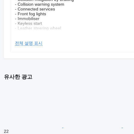
- Collision warning system
- Connected services
- Front fog lights
- Immobiliser
- Keyless start
- Leather steering wheel
- Multimedia enabled
- Partition
- Remote central locking
전체 설명 표시
- Voice control
- WiFi hotspot
= More information =
General information
Number of doors: 5
유사한 광고
Model range: Feb 2022 - 2026
Cab: single
Technical information
Torque: 430 Nm
length/height: L2H2
Transmission
Transmission: 1 gears, Automatic
Battery
22
Present battery: bought