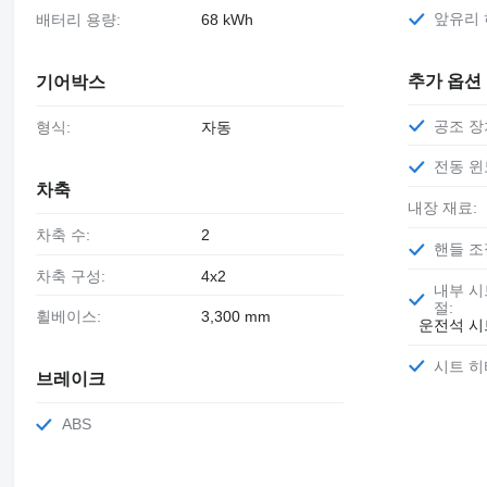
앞유리
배터리 용량:
68 kWh
추가 옵션
기어박스
공조 장
형식:
자동
전동 윈
차축
내장 재료:
차축 수:
2
핸들 조
차축 구성:
4x2
내부 시트 높이 조
절:
휠베이스:
3,300 mm
운전석 시
시트 히
브레이크
ABS