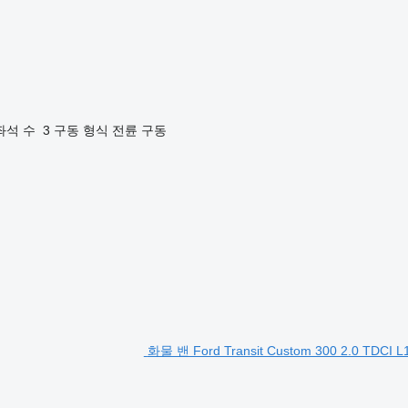
좌석 수
3
구동 형식
전륜 구동
RONINGEN, NL 0505490318 http://www.oostlandautomobielen.nl
화물 밴 Ford Transit Custom 300 2.0 TDCI L