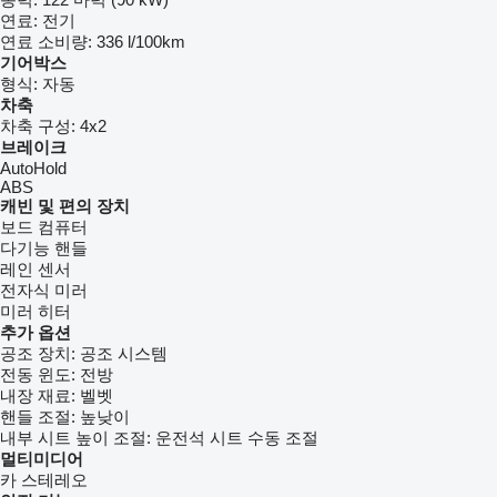
연료:
전기
연료 소비량:
336 l/100km
기어박스
형식:
자동
차축
차축 구성:
4x2
브레이크
AutoHold
ABS
캐빈 및 편의 장치
보드 컴퓨터
다기능 핸들
레인 센서
전자식 미러
미러 히터
추가 옵션
공조 장치:
공조 시스템
전동 윈도:
전방
내장 재료:
벨벳
핸들 조절:
높낮이
내부 시트 높이 조절:
운전석 시트 수동 조절
멀티미디어
카 스테레오