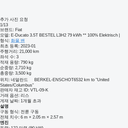
추가 사진 요청
1/13
브랜드:
Fiat
모델:
E-Ducato 3.5T BESTEL L3H2 79 kWh ** 100% Elektrisch |
형식:
화물 밴
최초 등록:
2023-01
주행거리:
21,000 km
좌석 수:
3
적재 용량:
790 kg
순중량:
2,710 kg
총중량:
3,500 kg
위치:
네덜란드
BERKEL-ENSCHOT
6532 km to "United
States/Columbus"
판매자 재고 ID:
VTL-09-K
거래 옵션:
리스
게재 날짜:
1개월 초과
설명
구동 형식:
전륜 구동
전체 치수:
6 m × 2.05 m × 2.57 m
엔진
동력:
122 마력 (90 kW)