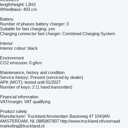
length/height: L3H2
Wheelbase: 403 cm
Battery
Number of phases battery charger: 3
Suitable for fast charging: yes
Charging connector fast charger: Combined Charging System
Interior
Interior colour: black
Environment
CO2 emission: 0 g/km
Maintenance, history and condition
Service history: Present (serviced by dealer)
APK (MOT): tested until 01/2027
Number of keys: 2 (1 hand transmitter)
Financial information
VAT/margin: VAT qualifying
Product safety
Manufacturer: Truckland Amsterdam Basisweg 47 1043AN
AMSTERDAM, NL 0885807807 http://www.truckland.nl/voorraad
marketing@truckland.nl