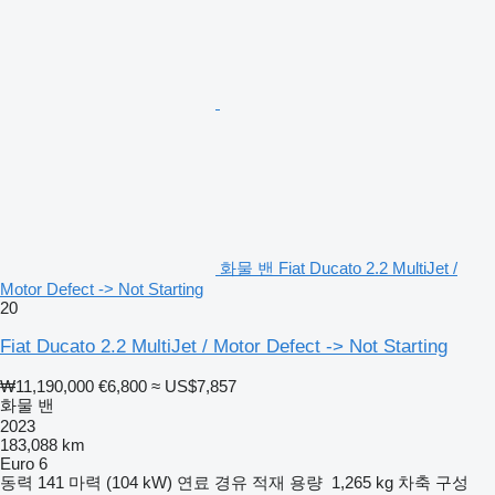
화물 밴 Fiat Ducato 2.2 MultiJet /
Motor Defect -> Not Starting
20
Fiat Ducato 2.2 MultiJet / Motor Defect -> Not Starting
₩11,190,000
€6,800
≈ US$7,857
화물 밴
2023
183,088 km
Euro 6
동력
141 마력 (104 kW)
연료
경유
적재 용량
1,265 kg
차축 구성