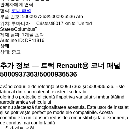
판매자에게 연락
형식:
코너 패널
부품 번호:
5000937363/5000936536 Alb
위치:
루마니아
Cristesti
8017 km to "United
States/Columbus"
게재 날짜:
1개월 초과
Autoline ID:
DF41816
상태
상태:
중고
추가 정보 — 트럭 Renault용 코너 패널
5000937363/5000936536
având codurile de referință 5000937363 și 5000936536. Este
fabricat dintr-un material rezistent și durabil
oferind o protecție eficientă împotriva vântului și îmbunătățind
aerodinamica vehiculului
dar nu afectează funcționalitatea acestuia. Este ușor de instalat
și se potrivește perfect pe modelele compatibile. Acesta
contribuie la un consum redus de combustibil și la o experiență
de condus mai confortabilă
추가 정보 요청