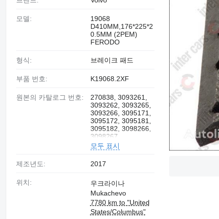
브랜드:
Volvo
모델:
19068
D410ММ,176*225*2
0.5ММ (2РЕМ)
FERODO
형식:
브레이크 패드
부품 번호:
K19068.2XF
원본의 카탈로그 번호:
270838, 3093261,
3093262, 3093265,
3093266, 3095171,
3095172, 3095181,
3095182, 3098266,
3098267
모두 표시
제조년도:
2017
위치:
우크라이나
Mukachevo
7780 km to "United
States/Columbus"