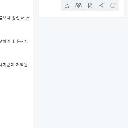
물보다 훨씬 더 저
구하거나, 문서의
 사기꾼이 거액을