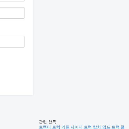
관련 항목
트랙터 트럭
커튼 사이더 트럭
탑차
덤프 트럭
플