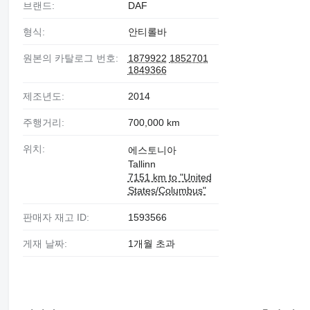
브랜드:
DAF
형식:
안티롤바
원본의 카탈로그 번호:
1879922
1852701
1849366
제조년도:
2014
주행거리:
700,000 km
위치:
에스토니아
Tallinn
7151 km to "United
States/Columbus"
판매자 재고 ID:
1593566
게재 날짜:
1개월 초과