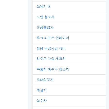
쓰레기차
노면 청소차
진공흡입차
후크 리프트 컨테이너
범용 공공사업 장비
하수구 고압 세척차
복합식 하수구 청소차
모래살포기
제설차
살수차