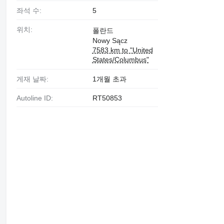
좌석 수:
5
위치:
폴란드
Nowy Sącz
7583 km to "United
States/Columbus"
게재 날짜:
1개월 초과
Autoline ID:
RT50853