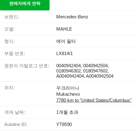
판매자에게 연락
브랜드:
Mercedes-Benz
모델:
MAHLE
형식:
에어 필터
부품 번호:
LX814/1
원본의 카탈로그 번호:
0040942404, 0040942504,
0180946302, 0180947602,
A0040942404, A0040942504
위치:
우크라이나
Mukachevo
7780 km to "United States/Columbus"
게재 날짜:
1개월 초과
Autoline ID:
YT8590