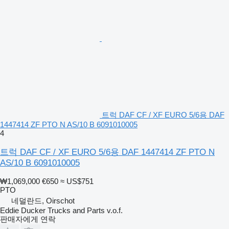
트럭 DAF CF / XF EURO 5/6용 DAF
1447414 ZF PTO N AS/10 B 6091010005
4
트럭 DAF CF / XF EURO 5/6용 DAF 1447414 ZF PTO N
AS/10 B 6091010005
₩1,069,000
€650
≈ US$751
PTO
네덜란드, Oirschot
Eddie Ducker Trucks and Parts v.o.f.
판매자에게 연락