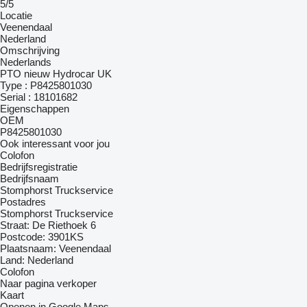
5/5
Locatie
Veenendaal
Nederland
Omschrijving
Nederlands
PTO nieuw Hydrocar UK
Type : P8425801030
Serial : 18101682
Eigenschappen
OEM
P8425801030
Ook interessant voor jou
Colofon
Bedrijfsregistratie
Bedrijfsnaam
Stomphorst Truckservice
Postadres
Stomphorst Truckservice
Straat: De Riethoek 6
Postcode: 3901KS
Plaatsnaam: Veenendaal
Land: Nederland
Colofon
Naar pagina verkoper
Kaart
Openen in Google Maps