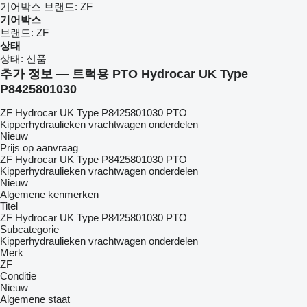
기어박스 브랜드:
ZF
기어박스
브랜드:
ZF
상태
상태:
신품
추가 정보 — 트럭용 PTO Hydrocar UK Type
P8425801030
ZF Hydrocar UK Type P8425801030 PTO
Kipperhydraulieken vrachtwagen onderdelen
Nieuw
Prijs op aanvraag
ZF Hydrocar UK Type P8425801030 PTO
Kipperhydraulieken vrachtwagen onderdelen
Nieuw
Algemene kenmerken
Titel
ZF Hydrocar UK Type P8425801030 PTO
Subcategorie
Kipperhydraulieken vrachtwagen onderdelen
Merk
ZF
Conditie
Nieuw
Algemene staat