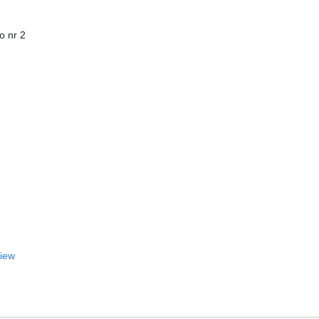
o nr 2
View