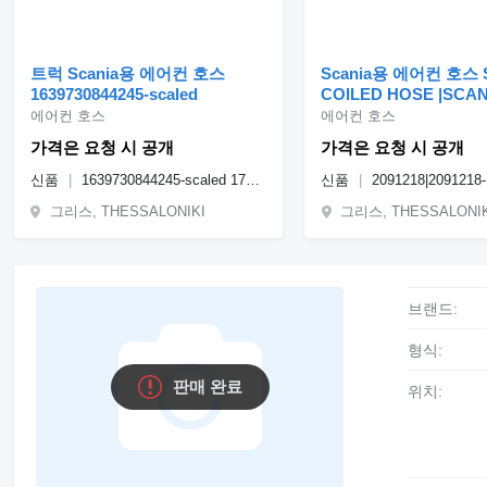
트럭 Scania용 에어컨 호스
Scania용 에어컨 호스 S
1639730844245-scaled
COILED HOSE |SCAN
COILED HOSE GENU
에어컨 호스
에어컨 호스
2091218|2091218-1
가격은 요청 시 공개
가격은 요청 시 공개
신품
1639730844245-scaled 1739885
신품
2091218|2091218
그리스, THESSALONIKI
그리스, THESSALONI
브랜드:
형식:
판매 완료
위치: