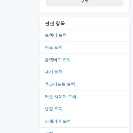
구독
관련 항목
트랙터 트럭
덤프 트럭
플랫베드 트럭
섀시 트럭
후크리프트 트럭
커튼 사이더 트럭
냉장 트럭
카캐리어 트럭