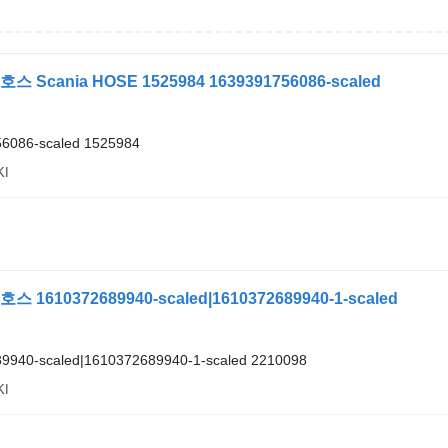
 Scania HOSE 1525984 1639391756086-scaled
6086-scaled 1525984
KI
 1610372689940-scaled|1610372689940-1-scaled
9940-scaled|1610372689940-1-scaled 2210098
KI