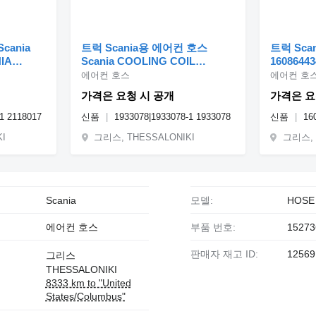
cania
트럭 Scania용 에어컨 호스
트럭 Sca
IA
Scania COOLING COIL
16086443
INE
|SCANIA COOLING COIL
에어컨 호스
에어컨 호
GENUINE 1933078|1933078-1
가격은 요청 시 공개
가격은 요
-1 2118017
신품
1933078|1933078-1 1933078
신품
160
KI
그리스, THESSALONIKI
그리스, 
Scania
모델:
HOSE 
에어컨 호스
부품 번호:
15273
판매자 재고 ID:
12569
그리스
THESSALONIKI
8333 km to "United
States/Columbus"