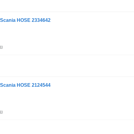
cania HOSE 2334642
KI
cania HOSE 2124544
KI