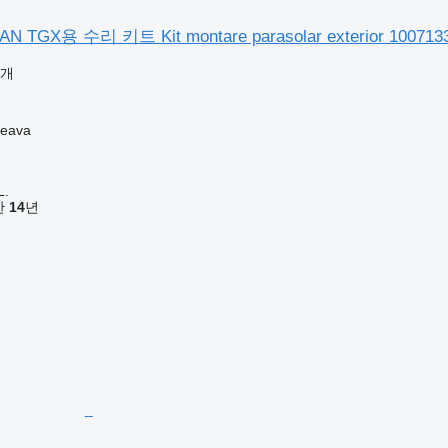
TGX용 수리 키트 Kit montare parasolar exterior 100713
공개
eava
L.
기간
14
년