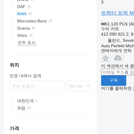
3
DAF
트랙터 트럭 MA
MAN
CF
EuroCargo
Mercedes-Benz
XF
EuroStar
L2000
₩61,120
PLN 16
Scania
XG
Eurotech
TGA
Actros
수리 키트
412 090 921 2, 
Volvo
S-Way
TGL
Antos
G-series
폴란드, Smolno
모두 표시
Stralis
TGM
Arocs
FH
Auto Perfekt Mic
TGS
Atego
FL
판매자에게 연락
TGX
Axor
FMX
VNL
위치
이 섹션에서 새 
반경 내에서 검색
구독
여기를 클릭하면
대한민국
유럽
루마니아
폴란드
가격
독일