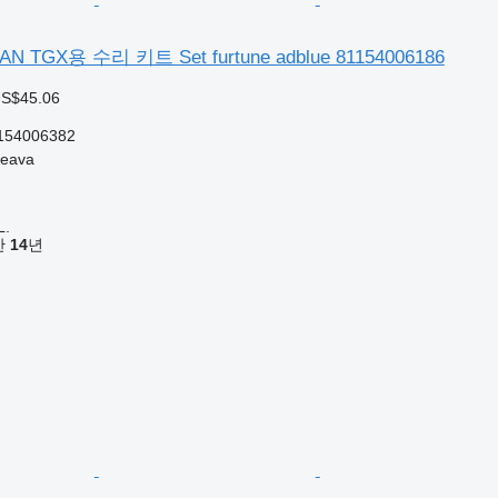
TGX용 수리 키트 Set furtune adblue 81154006186
US$45.06
154006382
eava
L.
기간
14
년