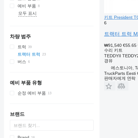
예비 부품
모두 표시
키트 President T
6
트랙터 트럭 MAN 
차량 범주
₩91,540
€55.65
트럭
수리 키트
트랙터 트럭
TEDDYII TEDDY
경유
버스
에스토니아, Tal
TruckParts Eesti
판매자에게 연락
예비 부품 유형
순정 예비 부품
브랜드
Brand