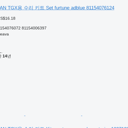
TGX용 수리 키트 Set furtune adblue 81154076124
US$16.18
1154076072 81154006397
eava
L.
기간
14
년