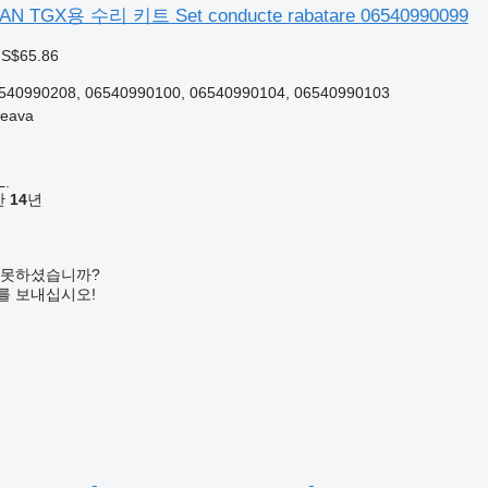
TGX용 수리 키트 Set conducte rabatare 06540990099
US$65.86
540990208, 06540990100, 06540990104, 06540990103
eava
L.
기간
14
년
 못하셨습니까?
를 보내십시오!