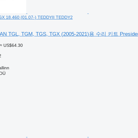
GX 18.460 (01.07-) TEDDYII TEDDY2
TGL, TGM, TGS, TGX (2005-2021)용 수리 키트 President 
≈ US$64.30
2
linn
 OÜ