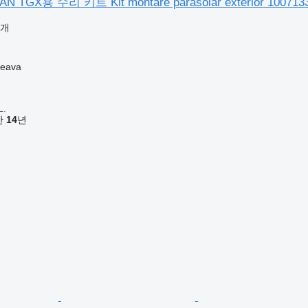
TGX용 수리 키트 Kit montare parasolar exterior 100713
공개
eava
L.
기간
14
년