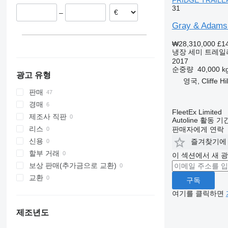
FRIDGE TRAILER
리투아니아
31
–
Gray & Adams
₩28,310,000
£1
냉장 세미 트레일
2017
순중량
40,000 k
광고 유형
영국, Cliffe Hi
판매
경매
FleetEx Limited
제조사 직판
Autoline 활동 
리스
판매자에게 연락
신용
즐겨찾기에
할부 거래
이 섹션에서 새 
보상 판매(추가금으로 교환)
교환
구독
여기를 클릭하면
제조년도