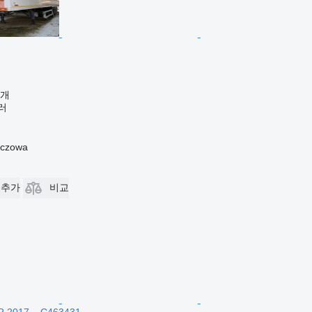
공개
러
czowa
 추가
비교