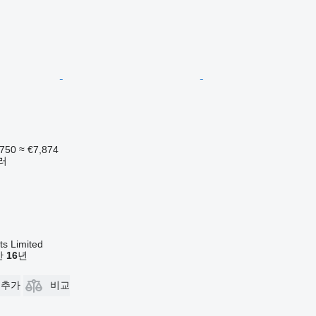
,750
≈ €7,874
러
s Limited
기간
16
년
 추가
비교