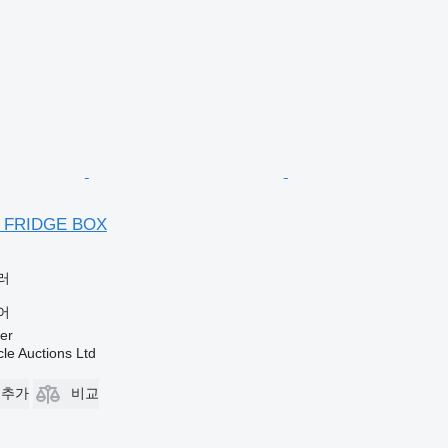
s FRIDGE BOX
러
어
er
le Auctions Ltd
 추가
비교