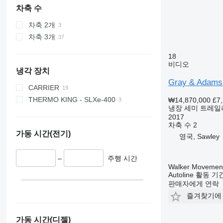
차축 수
차축 2개
차축 3개
18
비디오
냉각 장치
Gray & Adam
CARRIER
THERMO KING - SLXe-400
VECTOR
₩14,870,000
£7
냉장 세미 트레일
VECTOR 1850
2017
VECTOR 1950
차축 수
2
가동 시간(전기)
VECTOR 1950 MT
영국, Sawley
–
주행 시간
Walker Movement
Autoline 활동 
판매자에게 연락
즐겨찾기에
가동 시간(디젤)