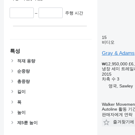
–
주행 시간
15
비디오
특성
Gray & Adams
적재 용량
₩12,950,000
£6
냉장 세미 트레일
순중량
2015
차축 수
3
총중량
영국, Sawley
길이
폭
Walker Movement
Autoline 활동 
높이
판매자에게 연락
즐겨찾기에
제5륜 높이