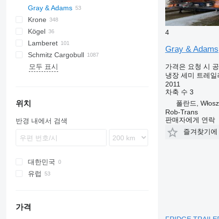
Gray & Adams
CSD
TXA
L-series
SZS
Oplegger
Krone
Inogam
T-series
GA
Kögel
Tecnogam
SD
4
Lamberet
SDP
S 24
Gray & Adams
Schmitz Cargobull
SDR
ZVKA
LVFS
LTF
MPS
TRS
S-series
T-series
ROC
SP
모두 표시
SZ
SR2
KO
SPA
SF
S-series
F-series
TO
VS
가격은 요청 시 
냉장 세미 트레일
TKS
MEGA
2011
S-series
차축 수
3
SCB
위치
폴란드, Włosz
Rob-Trans
SKO
판매자에게 연락
반경 내에서 검색
즐겨찾기에
대한민국
유럽
네덜란드
영국
가격
폴란드