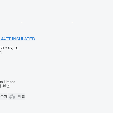
s 44FT INSULATED
450
≈ €5,191
러
s Limited
기간
16
년
 추가
비교