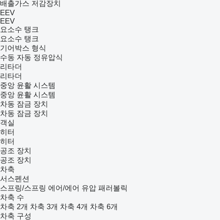
배출가스 저감장치
EEV
EEV
요소수 탱크
요소수 탱크
기어박스 형식
수동
자동
정유압식
리타더
리타더
중앙 윤활 시스템
중앙 윤활 시스템
차동 잠금 장치
차동 잠금 장치
객실
히터
히터
공조 장치
공조 장치
차축
서스펜션
스프링/스프링
에어/에어
유압
패러볼릭
차축 수
차축 2개
차축 3개
차축 4개
차축 6개
차축 구성