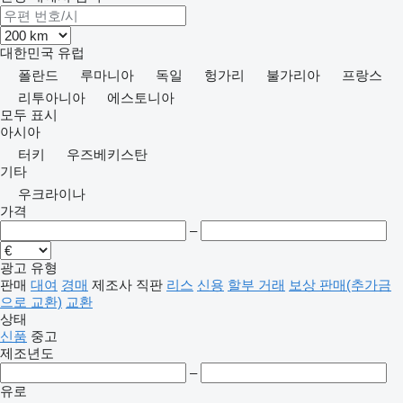
대한민국
유럽
폴란드
루마니아
독일
헝가리
불가리아
프랑스
리투아니아
에스토니아
모두 표시
아시아
터키
우즈베키스탄
기타
우크라이나
가격
–
광고 유형
판매
대여
경매
제조사 직판
리스
신용
할부 거래
보상 판매(추가금
으로 교환)
교환
상태
신품
중고
제조년도
–
유로