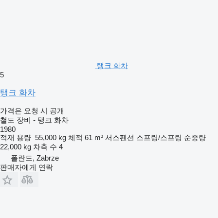
탱크 화차
5
탱크 화차
가격은 요청 시 공개
철도 장비 - 탱크 화차
1980
적재 용량
55,000 kg
체적
61 m³
서스펜션
스프링/스프링
순중량
22,000 kg
차축 수
4
폴란드, Zabrze
판매자에게 연락