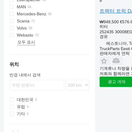
8
MAN
LF
EuroCargo
CF 65
트랙터 트럭 DAF L
Mercedes-Benz
XF
S-Way
TGA
CF 75
LF 45
Scania
XG
Stralis
TGL
Actros
Kerax
CF 85
LF 55
XF 95
LF 45 180
₩948,500
€576.
히터
Volvo
Trakker
TGM
Antos
Magnum
G-series
CF 450
XF 105
XG+
LF 55 180
252435 30008E
Webasto
TGS
Arocs
Major
P-series
B-series
CF 460
XF 106
경유
모두 표시
TGX
Atego
Midlum
R-series
F89
XF 106 480
에스토니아, Tal
TruckParts Eesti
Axor
Premium
FE
판매자에게 연락
Econic
FH
FL
위치
기계류나 차량을 
FM
저희와 함께라면 
반경 내에서 검색
FMX
광고 게재
N-series
VNL
대한민국
유럽
기타
에스토니아
리투아니아
우크라이나