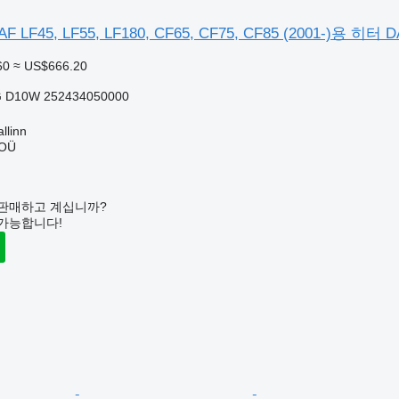
F45, LF55, LF180, CF65, CF75, CF85 (2001-)용 히터 DA
60
≈ US$666.20
G D10W 252434050000
linn
 OÜ
판매하고 계십니까?
가능합니다!