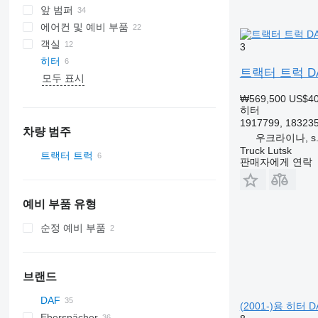
앞 범퍼
에어컨 및 예비 부품
객실
에어컨 컨덴서
3
히터
에어컨 호스
트랙터 트럭 DAF
모두 표시
에어컨 컴프레서
옆유리
에어컨 건조기 필터
파노라마 루프
₩569,500
US$4
히터
1917799, 18323
차량 범주
우크라이나, s. P
Truck Lutsk
트랙터 트럭
판매자에게 연락
예비 부품 유형
순정 예비 부품
브랜드
DAF
(2001-)용 히터 DA
Eberspächer
CF