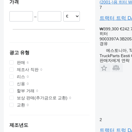
가격
(2001-)용 히터 We
7
–
트랙터 트럭 DAF L
₩399,300
€242.
히터
9003397A 3B205
경유
에스토니아, Tal
광고 유형
TruckParts Eesti
판매자에게 연락
판매
제조사 직판
리스
신용
할부 거래
보상 판매(추가금으로 교환)
교환
2
제조년도
트랙터 트럭 DAF 