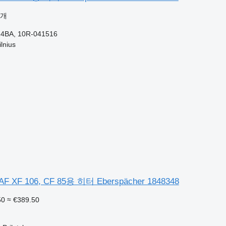
공개
14BA, 10R-041516
nius
XF 106, CF 85용 히터 Eberspächer 1848348
50
≈ €389.50