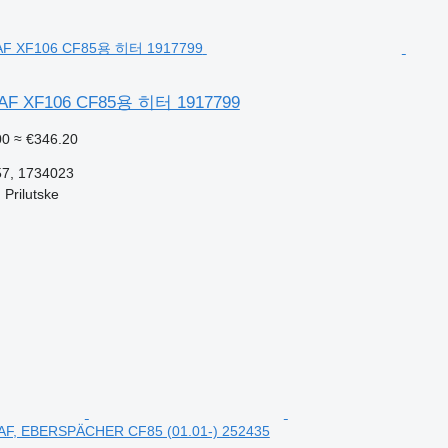
 XF106 CF85용 히터 1917799
00
≈ €346.20
57, 1734023
rilutske
F, EBERSPÄCHER CF85 (01.01-) 252435