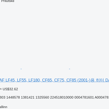
rilutske
F45, LF55, LF180, CF65, CF75, CF85 (2001-)용 히터 DAF
≈ US$32.62
803 1448578 1381421 1325560 224518010000 0004781601 A000478
linn