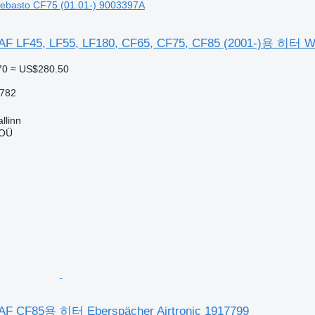
basto CF75 (01.01-) 9003397A
F45, LF55, LF180, CF65, CF75, CF85 (2001-)용 히터 Web
70
≈ US$280.50
782
linn
 OÜ
CF85용 히터 Eberspächer Airtronic 1917799