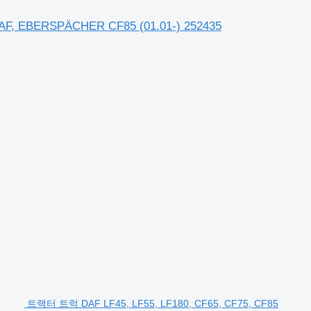
F, EBERSPÄCHER CF85 (01.01-) 252435
트랙터 트럭 DAF LF45, LF55, LF180, CF65, CF75, CF85