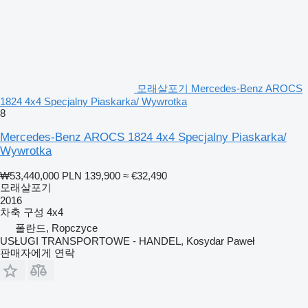
모래살포기 Mercedes-Benz AROCS
1824 4x4 Specjalny Piaskarka/ Wywrotka
8
Mercedes-Benz AROCS 1824 4x4 Specjalny Piaskarka/
Wywrotka
₩53,440,000
PLN 139,900
≈ €32,490
모래살포기
2016
차축 구성
4x4
폴란드, Ropczyce
USŁUGI TRANSPORTOWE - HANDEL, Kosydar Paweł
판매자에게 연락