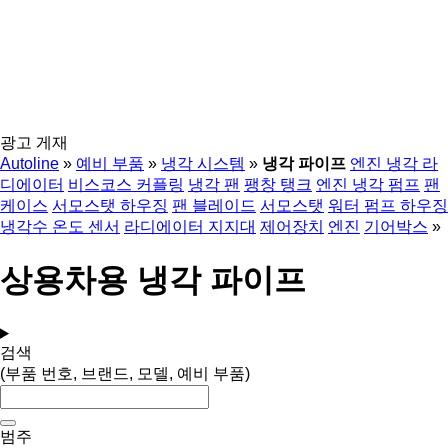
광고 게재
Autoline
»
예비 부품
»
냉각 시스템
»
냉각 파이프
엔진 냉각 라
디에이터
비스코스 커플링
냉각 팬
팽창 탱크
엔진 냉각 펌프
팬
케이스
서모스탯 하우징
팬 블레이드
서모스탯
워터 펌프 하우징
냉각수 온도 센서
라디에이터 지지대
제어장치
엔진
기어박스
»
상용차용 냉각 파이프
검색
(부품 번호, 브랜드, 모델, 예비 부품)
범주