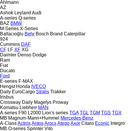
Ahlmann
AZ
Ashok Leyland
Audi
A-series
Q-series
BAZ
BMW
M-Series
X-Series
Baltacıoğlu
Behr
Bosch
Brand
Caterpillar
924
Cummins
DAF
CF
LF
XF
XG
Daimler
Denso
Dodge
Ram
Fiat
Ducato
Ford
E-series
F-MAX
Hengst
Honda
IVECO
Daily
EuroCargo
Stralis
Trakker
Irisbus
Crossway
Daily
Magelys
Proway
Komatsu
Liebherr
MAN
A-series
F90
L2000
Lion's series
TGA
TGL
TGM
TGS
TGX
MB
Magnum
Mann+Hummel
Mercedes-Benz
A-Class
Actros
Antos
Arocs
Atego
Axor
Citaro
Econic
Integro
MB
O-series
Sprinter
Vito