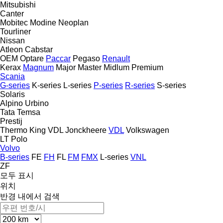
Mitsubishi
Canter
Mobitec
Modine
Neoplan
Tourliner
Nissan
Atleon
Cabstar
OEM
Optare
Paccar
Pegaso
Renault
Kerax
Magnum
Major
Master
Midlum
Premium
Scania
G-series
K-series
L-series
P-series
R-series
S-series
Solaris
Alpino
Urbino
Tata
Temsa
Prestij
Thermo King
VDL Jonckheere
VDL
Volkswagen
LT
Polo
Volvo
B-series
FE
FH
FL
FM
FMX
L-series
VNL
ZF
모두 표시
위치
반경 내에서 검색