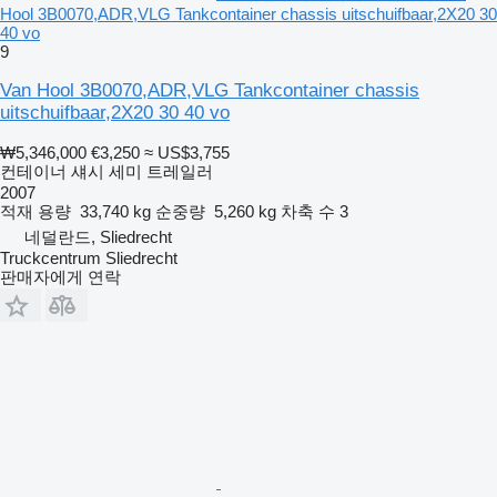
Hool 3B0070,ADR,VLG Tankcontainer chassis uitschuifbaar,2X20 30
40 vo
9
Van Hool 3B0070,ADR,VLG Tankcontainer chassis
uitschuifbaar,2X20 30 40 vo
₩5,346,000
€3,250
≈ US$3,755
컨테이너 섀시 세미 트레일러
2007
적재 용량
33,740 kg
순중량
5,260 kg
차축 수
3
네덜란드, Sliedrecht
Truckcentrum Sliedrecht
판매자에게 연락