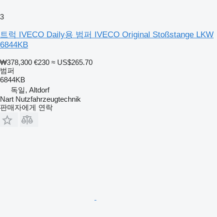
3
트럭 IVECO Daily용 범퍼 IVECO Original Stoßstange LKW
6844KB
₩378,300
€230
≈ US$265.70
범퍼
6844KB
독일, Altdorf
Nart Nutzfahrzeugtechnik
판매자에게 연락