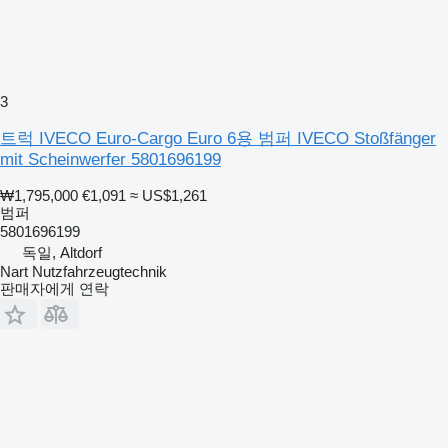
3
트럭 IVECO Euro-Cargo Euro 6용 범퍼 IVECO Stoßfänger
mit Scheinwerfer 5801696199
₩1,795,000
€1,091
≈ US$1,261
범퍼
5801696199
독일, Altdorf
Nart Nutzfahrzeugtechnik
판매자에게 연락