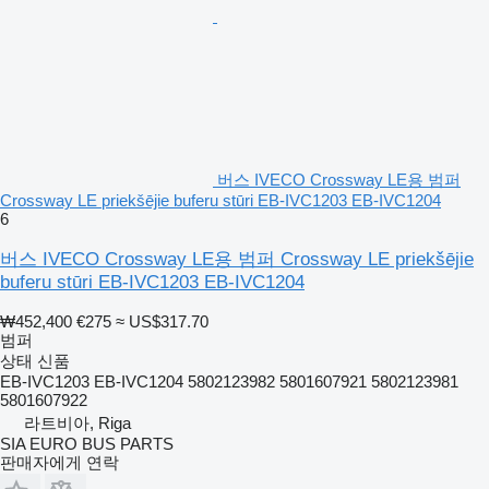
버스 IVECO Crossway LE용 범퍼
Crossway LE priekšējie buferu stūri EB-IVC1203 EB-IVC1204
6
버스 IVECO Crossway LE용 범퍼 Crossway LE priekšējie
buferu stūri EB-IVC1203 EB-IVC1204
₩452,400
€275
≈ US$317.70
범퍼
상태
신품
EB-IVC1203 EB-IVC1204 5802123982 5801607921 5802123981
5801607922
라트비아, Riga
SIA EURO BUS PARTS
판매자에게 연락