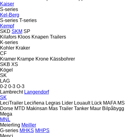
Kaiser
S-series
Kel-Berg
S-series
T-series
Kempf
SKD
SKM
SP
Kilafors
Kloos
Knapen Trailers
K-series
Kohler
Kraker
CF
Kramer
Krampe
Krone
Kässbohrer
SKB
XS
Kögel
SK
LAG
0-2
0-3
O-3
Lambrecht
Langendorf
SK
LeciTrailer
Leciñena
Legras
Lider
Louault
Lück
MAFA
MS
Dorse
MTD
Makinsan
Mas Trailer Tanker
Maur Bilpåbygg
Mega
MNL
Meierling
Meiller
G-series
MHKS
MHPS
Menci