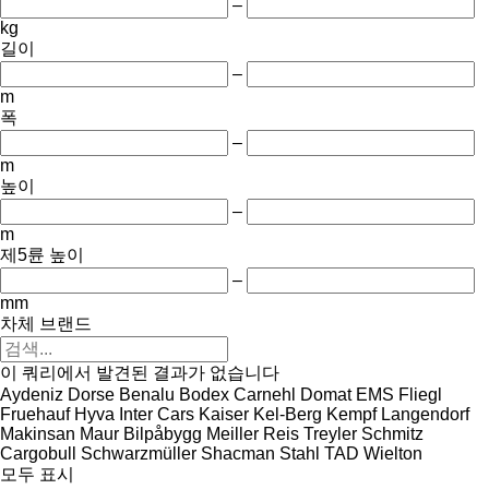
–
kg
길이
–
m
폭
–
m
높이
–
m
제5륜 높이
–
mm
차체 브랜드
이 쿼리에서 발견된 결과가 없습니다
Aydeniz Dorse
Benalu
Bodex
Carnehl
Domat
EMS
Fliegl
Fruehauf
Hyva
Inter Cars
Kaiser
Kel-Berg
Kempf
Langendorf
Makinsan
Maur Bilpåbygg
Meiller
Reis Treyler
Schmitz
Cargobull
Schwarzmüller
Shacman
Stahl
TAD
Wielton
모두 표시