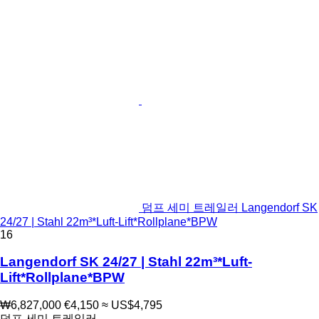
덤프 세미 트레일러 Langendorf SK
24/27 | Stahl 22m³*Luft-Lift*Rollplane*BPW
16
Langendorf SK 24/27 | Stahl 22m³*Luft-
Lift*Rollplane*BPW
₩6,827,000
€4,150
≈ US$4,795
덤프 세미 트레일러