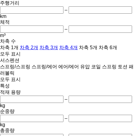
주행거리
–
km
체적
–
m³
차축 수
차축 1개
차축 2개
차축 3개
차축 4개
차축 5개
차축 6개
모두 표시
서스펜션
스프링/스프링
스프링/에어
에어/에어
유압
코일 스프링
토션
패
러볼릭
모두 표시
특성
적재 용량
–
kg
순중량
–
kg
총중량