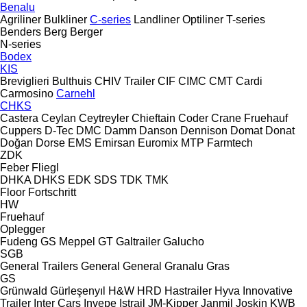
Benalu
Agriliner
Bulkliner
C-series
Landliner
Optiliner
T-series
Benders
Berg
Berger
N-series
Bodex
KIS
Breviglieri
Bulthuis
CHIV Trailer
CIF
CIMC
CMT
Cardi
Carmosino
Carnehl
CHKS
Castera
Ceylan
Ceytreyler
Chieftain
Coder
Crane Fruehauf
Cuppers
D-Tec
DMC
Damm
Danson
Dennison
Domat
Donat
Doğan Dorse
EMS
Emirsan
Euromix MTP
Farmtech
ZDK
Feber
Fliegl
DHKA
DHKS
EDK
SDS
TDK
TMK
Floor
Fortschritt
HW
Fruehauf
Oplegger
Fudeng
GS Meppel
GT
Galtrailer
Galucho
SGB
General Trailers
General
General
Granalu
Gras
GS
Grünwald
Gürleşenyıl
H&W
HRD
Hastrailer
Hyva
Innovative
Trailer
Inter Cars
Invepe
Istrail
JM-Kipper
Janmil
Joskin
KWB