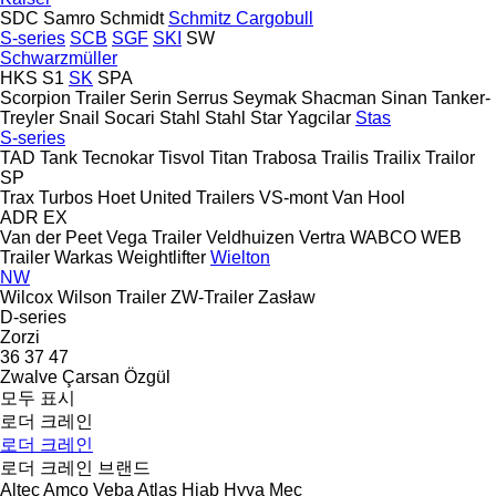
SDC
Samro
Schmidt
Schmitz Cargobull
S-series
SCB
SGF
SKI
SW
Schwarzmüller
HKS
S1
SK
SPA
Scorpion Trailer
Serin
Serrus
Seymak
Shacman
Sinan Tanker-
Treyler
Snail
Socari
Stahl
Stahl
Star Yagcilar
Stas
S-series
TAD
Tank
Tecnokar
Tisvol
Titan
Trabosa
Trailis
Trailix
Trailor
SP
Trax
Turbos Hoet
United Trailers
VS-mont
Van Hool
ADR
EX
Van der Peet
Vega Trailer
Veldhuizen
Vertra
WABCO
WEB
Trailer
Warkas
Weightlifter
Wielton
NW
Wilcox
Wilson Trailer
ZW-Trailer
Zasław
D-series
Zorzi
36
37
47
Zwalve
Çarsan
Özgül
모두 표시
로더 크레인
로더 크레인
로더 크레인 브랜드
Altec
Amco Veba
Atlas
Hiab
Hyva
Mec