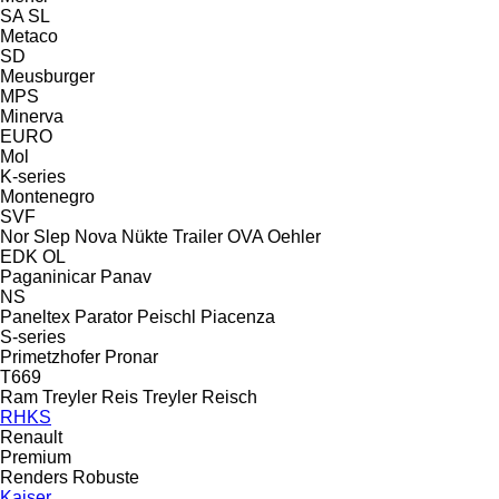
SA
SL
Metaco
SD
Meusburger
MPS
Minerva
EURO
Mol
K-series
Montenegro
SVF
Nor Slep
Nova
Nükte Trailer
OVA
Oehler
EDK
OL
Paganinicar
Panav
NS
Paneltex
Parator
Peischl
Piacenza
S-series
Primetzhofer
Pronar
T669
Ram Treyler
Reis Treyler
Reisch
RHKS
Renault
Premium
Renders
Robuste
Kaiser