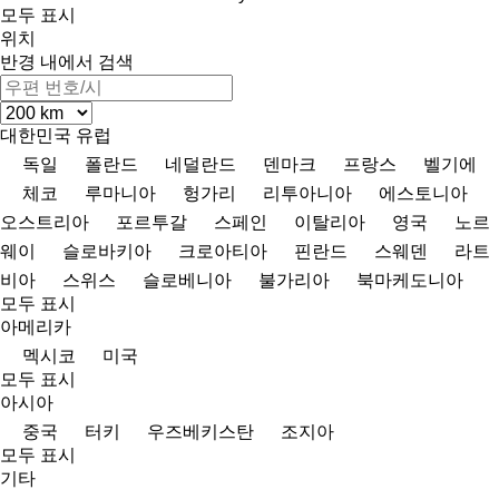
모두 표시
위치
반경 내에서 검색
대한민국
유럽
독일
폴란드
네덜란드
덴마크
프랑스
벨기에
체코
루마니아
헝가리
리투아니아
에스토니아
오스트리아
포르투갈
스페인
이탈리아
영국
노르
웨이
슬로바키아
크로아티아
핀란드
스웨덴
라트
비아
스위스
슬로베니아
불가리아
북마케도니아
모두 표시
아메리카
멕시코
미국
모두 표시
아시아
중국
터키
우즈베키스탄
조지아
모두 표시
기타