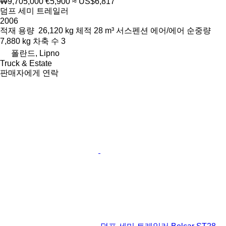
₩9,705,000
€5,900
≈ US$6,817
덤프 세미 트레일러
2006
적재 용량
26,120 kg
체적
28 m³
서스펜션
에어/에어
순중량
7,880 kg
차축 수
3
폴란드, Lipno
Truck & Estate
판매자에게 연락