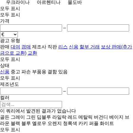
우크라이나
아르헨티나
몰도바
모두 표시
모두 표시
가격
–
광고 유형
판매
대여
경매
제조사 직판
리스
신용
할부 거래
보상 판매(추가
금으로 교환)
교환
모두 표시
상태
신품
중고
파손
부품용
결함 있음
모두 표시
제조년도
–
컬러
이 쿼리에서 발견된 결과가 없습니다
골든
그레이
그린
딥블루
라일락
레드
메탈릭
버건디
베이지
브
라운
블랙
블루
옐로우
오렌지
청록색
카키
퍼플
화이트
모두 표시