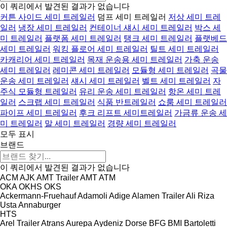
이 쿼리에서 발견된 결과가 없습니다
커튼 사이드 세미 트레일러
덤프 세미 트레일러
저상 세미 트레
일러
냉장 세미 트레일러
컨테이너 섀시 세미 트레일러
박스 세
미 트레일러
플랫폼 세미 트레일러
탱크 세미 트레일러
플랫베드
세미 트레일러
워킹 플로어 세미 트레일러
틸트 세미 트레일러
카캐리어 세미 트레일러
목재 운송용 세미 트레일러
가축 운송
세미 트레일러
레미콘 세미 트레일러
모듈형 세미 트레일러
곡물
운송 세미 트레일러
섀시 세미 트레일러
벨트 세미 트레일러
자
주식 모듈형 트레일러
유리 운송 세미 트레일러
항온 세미 트레
일러
스크랩 세미 트레일러
식품 반트레일러
쇼룸 세미 트레일러
파이프 세미 트레일러
후크 리프트 세미트레일러
가금류 운송 세
미 트레일러
말 세미 트레일러
경량 세미 트레일러
모두 표시
브랜드
이 쿼리에서 발견된 결과가 없습니다
ACM
AJK
AMT Trailer
AMT
ATM
OKA
OKHS
OKS
Ackermann-Fruehauf
Adamoli
Adige
Alamen Trailer
Ali Riza
Usta
Annaburger
HTS
Arel Trailer
Atrans
Aurepa
Aydeniz Dorse
BFG
BMI
Bartoletti