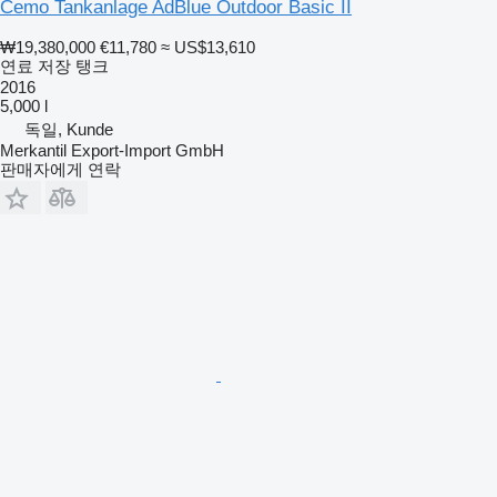
Cemo Tankanlage AdBlue Outdoor Basic II
₩19,380,000
€11,780
≈ US$13,610
연료 저장 탱크
2016
5,000 l
독일, Kunde
Merkantil Export-Import GmbH
판매자에게 연락