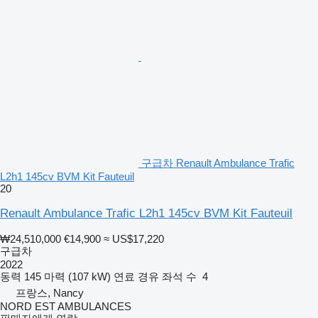
구급차 Renault Ambulance Trafic
L2h1 145cv BVM Kit Fauteuil
20
Renault Ambulance Trafic L2h1 145cv BVM Kit Fauteuil
₩24,510,000
€14,900
≈ US$17,220
구급차
2022
동력
145 마력 (107 kW)
연료
경유
좌석 수
4
프랑스, Nancy
NORD EST AMBULANCES