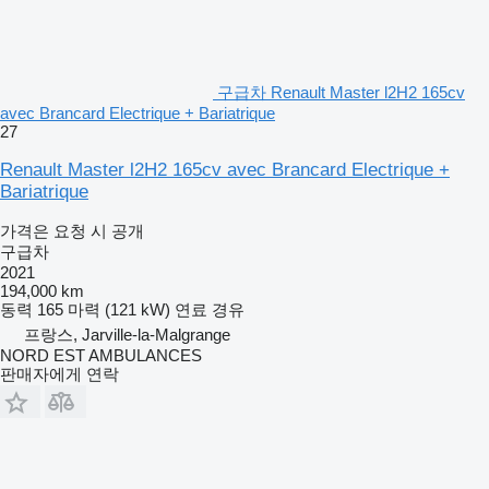
구급차 Renault Master l2H2 165cv
avec Brancard Electrique + Bariatrique
27
Renault Master l2H2 165cv avec Brancard Electrique +
Bariatrique
가격은 요청 시 공개
구급차
2021
194,000 km
동력
165 마력 (121 kW)
연료
경유
프랑스, Jarville-la-Malgrange
NORD EST AMBULANCES
판매자에게 연락